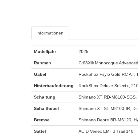
Informationen
Modelljahr
2025
Rahmen
C:68X® Monocoque Advanced Twi
Gabel
RockShox Psylo Gold RC Air,
Hinterbaufederung
RockShox Deluxe Select+, 21
Schaltung
Shimano XT RD-M8100-SGS, Sh
Schalthebel
Shimano XT SL-M8100-IR, Dire
Bremse
Shimano Deore BR-M6120, Hyd
Sattel
ACID Venec EMTB Trail 140