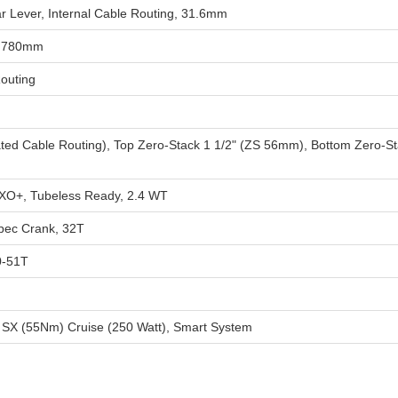
 Lever, Internal Cable Routing, 31.6mm
, 780mm
outing
ed Cable Routing), Top Zero-Stack 1 1/2" (ZS 56mm), Bottom Zero-Stac
EXO+, Tubeless Ready, 2.4 WT
spec Crank, 32T
0-51T
 SX (55Nm) Cruise (250 Watt), Smart System