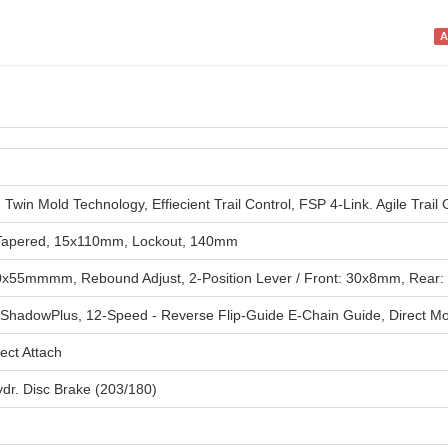
*i
A
n Mold Technology, Effiecient Trail Control, FSP 4-Link. Agile Trail
 Tapered, 15x110mm, Lockout, 140mm
0x55mmmm, Rebound Adjust, 2-Position Lever / Front: 30x8mm, Rear
adowPlus, 12-Speed - Reverse Flip-Guide E-Chain Guide, Direct Mou
ct Attach
r. Disc Brake (203/180)