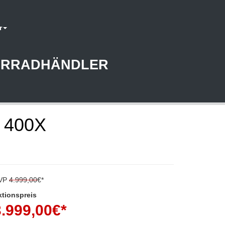
r
AHRRADHÄNDLER
 400X
VP
4.999,00
€*
ktionspreis
3.999,00
€*