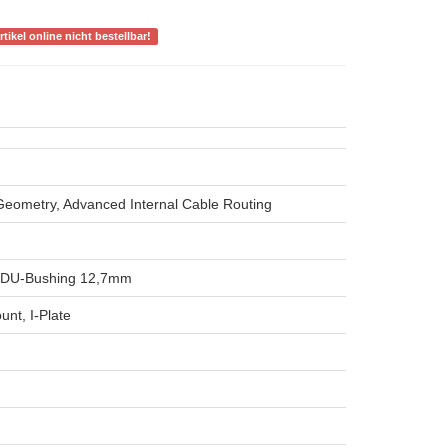
nkl. MwSt
rtikel online nicht bestellbar!
 Geometry, Advanced Internal Cable Routing
: DU-Bushing 12,7mm
nt, I-Plate