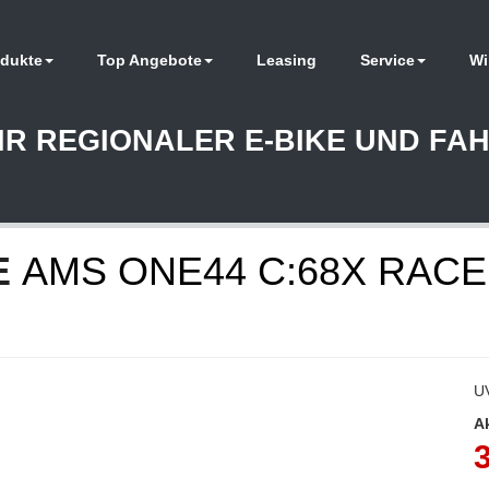
dukte
Top Angebote
Leasing
Service
Wi
HR REGIONALER E-BIKE UND F
E
AMS ONE44 C:68X RACE
U
A