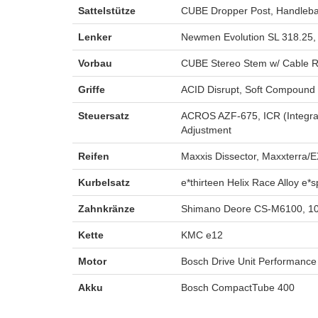
Sattelstütze
CUBE Dropper Post, Handlebar
Lenker
Newmen Evolution SL 318.25
Vorbau
CUBE Stereo Stem w/ Cable R
Griffe
ACID Disrupt, Soft Compound
Steuersatz
ACROS AZF-675, ICR (Integrat
Adjustment
Reifen
Maxxis Dissector, Maxxterra/
Kurbelsatz
e*thirteen Helix Race Alloy e*
Zahnkränze
Shimano Deore CS-M6100, 1
Kette
KMC e12
Motor
Bosch Drive Unit Performance
Akku
Bosch CompactTube 400