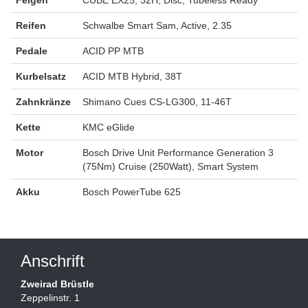
Felgen
CUBE EX25, 32H, Disc, Tubeless Ready
Reifen
Schwalbe Smart Sam, Active, 2.35
Pedale
ACID PP MTB
Kurbelsatz
ACID MTB Hybrid, 38T
Zahnkränze
Shimano Cues CS-LG300, 11-46T
Kette
KMC eGlide
Motor
Bosch Drive Unit Performance Generation 3
(75Nm) Cruise (250Watt), Smart System
Akku
Bosch PowerTube 625
Anschrift
Zweirad Brüstle
Zeppelinstr. 1