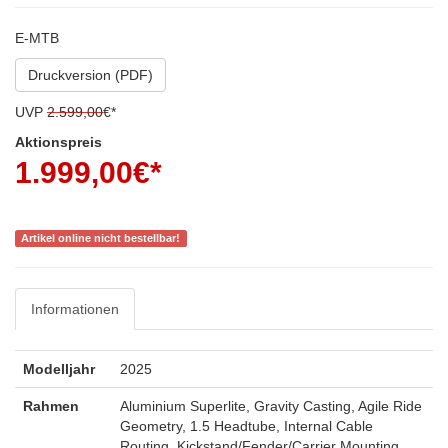
E-MTB
Druckversion (PDF)
UVP
2.599,00
€*
Aktionspreis
1.999,00
€*
*inkl. MwSt
Artikel online nicht bestellbar!
Informationen
Modelljahr
2025
Rahmen
Aluminium Superlite, Gravity Casting, Agile Ride
Geometry, 1.5 Headtube, Internal Cable
Routing, Kickstand/Fender/Carrier Mounting