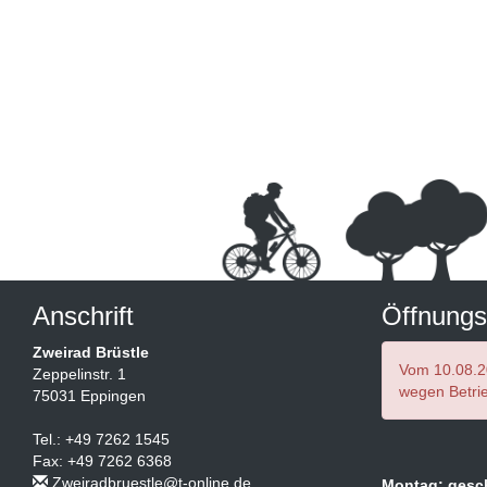
Anschrift
Öffnungs
Zweirad Brüstle
Vom 10.08.2
Zeppelinstr. 1
wegen Betrie
75031 Eppingen
Tel.: +49 7262 1545
Fax: +49 7262 6368
Zweiradbruestle@t-online.de
Montag: gesc