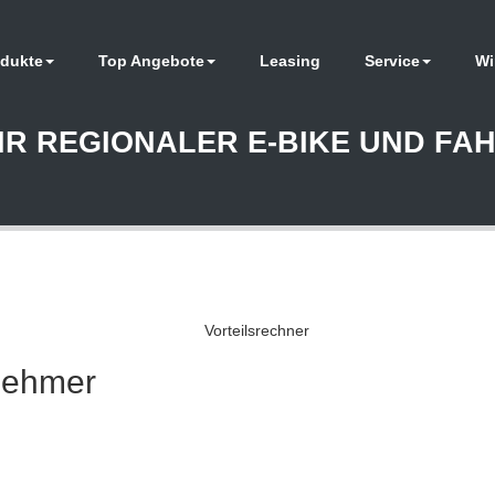
dukte
Top Angebote
Leasing
Service
Wi
HR REGIONALER E-BIKE UND F
tnehmer