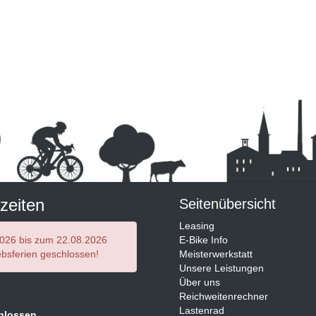
zeiten
Seitenübersicht
Leasing
026 bis zum 22.08.2026
E-Bike Info
bsferien geschlossen!
Meisterwerkstatt
Unsere Leistungen
Über uns
Reichweitenrechner
Lastenrad
hlossen